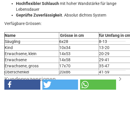
Hochflexibler Schlauch
mit hoher Wandstärke für lange
Lebensdauer
Geprüfte Zuverlässigkeit
. Absolut dichtes System
Verfügbare Grössen:
Name
Grösse in cm
für Umfang in c
Säugling
6x28
8-13
Kind
10x34
13-20
Erwachsene, klein
14x53
20-29
Erwachsene
14x58
29-41
Erwachsene, gross
17x70
35-47
Oberschenkel
20x86
41-59
Kundenrezensionen